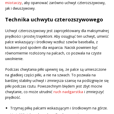
miotaczy
, aby opanować zarówno uchwyt czterozszywowy,
jak i dwuszywowy.
Technika uchwytu czterozszywowego
Uchwyt czterozszywowy jest zaprojektowany dla maksymalnej
prędkości i prostej trajektorii. Aby osiągnąć ten uchwyt, umieść
palce wskazujący i środkowy wzdłuż szwów baseballa, z
kciukiem pod spodem dla wsparcia. Nacisk powinien być
równomiernie rozłożony na palcach, co pozwala na czyste
uwolnienie.
Podczas chwytania piłki upewnij się, że palce są umieszczone
na gładkiej części piłki, a nie na szwach. To pozwala na
bardziej stabilny uchwyt i zmniejsza szansę na poślizgnięcie się
piłki podczas rzutu. Powszechnym błędem jest zbyt mocne
chwytanie, co może utrudnić
ruch nadgarstka
i zmniejszyć
prędkość.
Trzymaj piłkę palcami wskazującym i środkowym na górze.