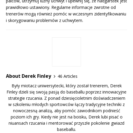
palców, utrzymuj luźny uchwyt i upewnij się, że nadgarstek jest
prawidłowo ustawiony. Regularne informacje zwrotne od
trenerów mogą również pomóc w wczesnym zidentyfikowaniu
i skorygowaniu problemów z uchwytem.
About Derek Finley
46 Articles
Były miotacz uniwersytecki, który został trenerem, Derek
Finley dzieli się swoją pasją do baseballu poprzez innowacyjne
strategie rzucania. Z ponad dziesięcioletnim doświadczeniem
w szkoleniu młodych sportowców łączy tradycyjne techniki z
nowoczesną analizą, aby pomóc zawodnikom podnieść
poziom ich gry. Kiedy nie jest na boisku, Derek lubi pisać o
niuansach rzucania i mentorować przyszłe pokolenie gwiazd
baseballu.