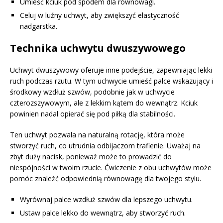
Umieść kciuk pod spodem dla równowagi.
Celuj w luźny uchwyt, aby zwiększyć elastyczność
nadgarstka.
Technika uchwytu dwuszywowego
Uchwyt dwuszywowy oferuje inne podejście, zapewniając lekki
ruch podczas rzutu. W tym uchwycie umieść palce wskazujący i
środkowy wzdłuż szwów, podobnie jak w uchwycie
czterozszywowym, ale z lekkim kątem do wewnątrz. Kciuk
powinien nadal opierać się pod piłką dla stabilności.
Ten uchwyt pozwala na naturalną rotację, która może
stworzyć ruch, co utrudnia odbijaczom trafienie. Uważaj na
zbyt duży nacisk, ponieważ może to prowadzić do
niespójności w twoim rzucie. Ćwiczenie z obu uchwytów może
pomóc znaleźć odpowiednią równowagę dla twojego stylu.
Wyrównaj palce wzdłuż szwów dla lepszego uchwytu.
Ustaw palce lekko do wewnątrz, aby stworzyć ruch.