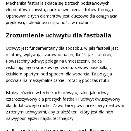
Mechanika fastballa składa się z trzech podstawowych
elementów: uchwytu, punktu uwolnienia i follow-through.
Opanowanie tych elementów jest kluczowe dla osiągnięcia
prędkości, dokładności i spójności w miotaniu.
Zrozumienie uchwytu dla fastballa
Uchwyt jest fundamentalny dla sposobu, w jaki fastball jest
miotany, wpływając zarówno na prędkość, jak i kontrolę.
Powszechny uchwyt polega na umieszczeniu palca
wskazującego i środkowego wzdłuż szwów baseballa, z
kciukiem opartym pod spodem dla wsparcia. Ta pozycja
pozwala na maksymalne tarcie i rotację podczas rzutu.
Istnieją różnice w technikach uchwytu, takie jak uchwyt
czterozszywowy dla prostych fastballi i uchwyt dwuszywowy
dla dodatkowego ruchu. Zawodnicy powinni eksperymentować
z różnymi uchwytami, aby znaleźć ten, który jest dla nich
najwygodniejszy i najskuteczniejszy.
Palce wskazujący i środkowy na szwach dla uchwytu