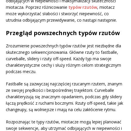
odbijających w niepewności i maksymalizacji skuteczności
miotacza. Poprzez różnicowanie
typów rzutów
, miotacz
może wykorzystać słabości i stworzyć niepewność, co
utrudnia odbijającym przewidywanie, co nastąpi następnie.
Przegląd powszechnych typów rzutów
Zrozumienie powszechnych typów rzutów jest niezbędne dla
skutecznego sekwencjonowania. Główne rzuty to fastballe,
curveballe, slidery i rzuty off-speed. Każdy typ ma swoje
charakterystyczne cechy i służy różnym celom strategicznym
podczas meczu.
Fastballe są zazwyczaj najczęściej rzucanym rzutem, znanym
ze swojej prędkości i bezpośredniej trajektorii. Curveballe
charakteryzują się znacznym opadaniem, podczas gdy slidery
łączą prędkość z ruchami bocznymi. Rzuty off-speed, takie jak
changeupy, są wolniejsze i mają na celu zakłócenie rytmu.
Rozpoznając te typy rzutów, miotacze mogą lepiej planować
swoje sekwencje, aby utrzymać odbijających w niepewności i