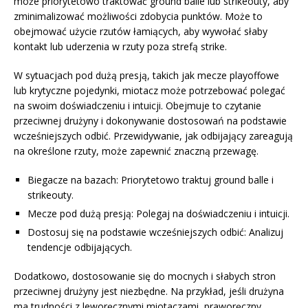
może priorytetowo traktować ground balle lub strikeouty, aby
zminimalizować możliwości zdobycia punktów. Może to
obejmować użycie rzutów łamiących, aby wywołać słaby
kontakt lub uderzenia w rzuty poza strefą strike.
W sytuacjach pod dużą presją, takich jak mecze playoffowe
lub krytyczne pojedynki, miotacz może potrzebować polegać
na swoim doświadczeniu i intuicji. Obejmuje to czytanie
przeciwnej drużyny i dokonywanie dostosowań na podstawie
wcześniejszych odbić. Przewidywanie, jak odbijający zareagują
na określone rzuty, może zapewnić znaczną przewagę.
Biegacze na bazach: Priorytetowo traktuj ground balle i
strikeouty.
Mecze pod dużą presją: Polegaj na doświadczeniu i intuicji.
Dostosuj się na podstawie wcześniejszych odbić: Analizuj
tendencje odbijających.
Dodatkowo, dostosowanie się do mocnych i słabych stron
przeciwnej drużyny jest niezbędne. Na przykład, jeśli drużyna
ma trudności z leworęcznymi miotaczami, praworęczny