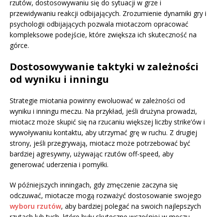
rzutów, dostosowywaniu się do sytuacji w grze i
przewidywaniu reakcji odbijających. Zrozumienie dynamiki gry i
psychologii odbijających pozwala miotaczom opracować
kompleksowe podejście, które zwiększa ich skuteczność na
górce.
Dostosowywanie taktyki w zależności
od wyniku i inningu
Strategie miotania powinny ewoluować w zależności od
wyniku i inningu meczu. Na przykład, jeśli drużyna prowadzi,
miotacz może skupić się na rzucaniu większej liczby strike’ów i
wywoływaniu kontaktu, aby utrzymać grę w ruchu. Z drugiej
strony, jeśli przegrywają, miotacz może potrzebować być
bardziej agresywny, używając rzutów off-speed, aby
generować uderzenia i pomyłki.
W późniejszych inningach, gdy zmęczenie zaczyna się
odczuwać, miotacze mogą rozważyć dostosowanie swojego
wyboru rzutów
, aby bardziej polegać na swoich najlepszych
rzutach lub tych, które były skuteczne wcześniej w meczu.