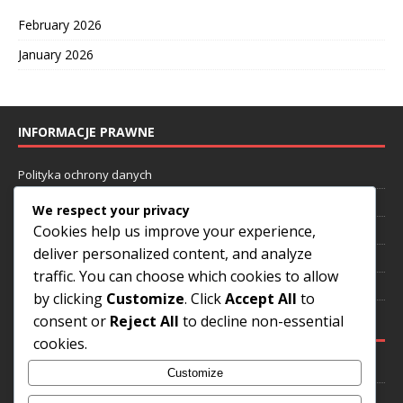
February 2026
January 2026
INFORMACJE PRAWNE
Polityka ochrony danych
Preferencje plików cookie
We respect your privacy
Cookies help us improve your experience,
Regulamin
deliver personalized content, and analyze
Kim jesteśmy
traffic. You can choose which cookies to allow
Skontaktuj się
by clicking
Customize
. Click
Accept All
to
consent or
Reject All
to decline non-essential
KATEGORIE
cookies.
Mechanika rzutów
Customize
Podejście mentalne