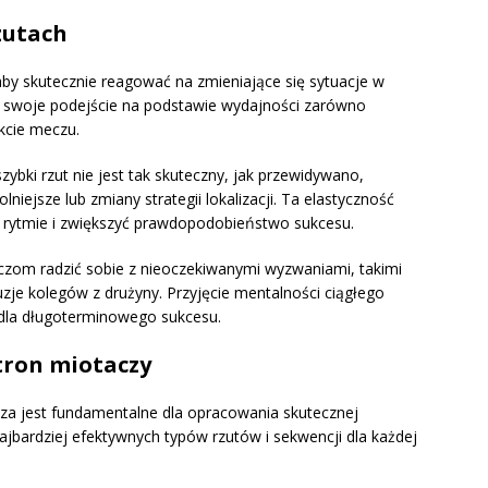
zutach
aby skutecznie reagować na zmieniające się sytuacje w
ć swoje podejście na podstawie wydajności zarówno
akcie meczu.
zybki rzut nie jest tak skuteczny, jak przewidywano,
niejsze lub zmiany strategii lokalizacji. Ta elastyczność
w rytmie i zwiększyć prawdopodobieństwo sukcesu.
czom radzić sobie z nieoczekiwanymi wyzwaniami, takimi
e kolegów z drużyny. Przyjęcie mentalności ciągłego
 dla długoterminowego sukcesu.
tron miotaczy
za jest fundamentalne dla opracowania skutecznej
 najbardziej efektywnych typów rzutów i sekwencji dla każdej