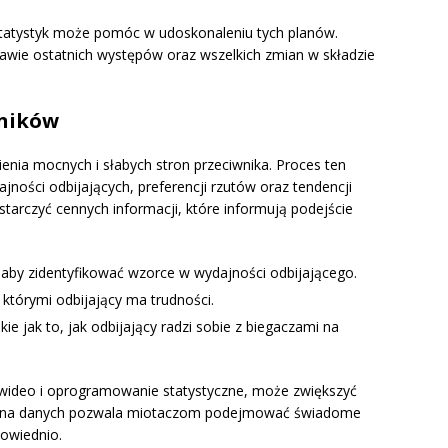
statystyk może pomóc w udoskonaleniu tych planów.
wie ostatnich występów oraz wszelkich zmian w składzie
wników
ienia mocnych i słabych stron przeciwnika. Proces ten
jności odbijających, preferencji rzutów oraz tendencji
tarczyć cennych informacji, które informują podejście
 aby zidentyfikować wzorce w wydajności odbijającego.
którymi odbijający ma trudności.
ie jak to, jak odbijający radzi sobie z biegaczami na
za wideo i oprogramowanie statystyczne, może zwiększyć
te na danych pozwala miotaczom podejmować świadome
owiednio.