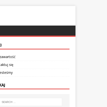
I
 zawartość
aktuj się
jesteśmy
KAJ