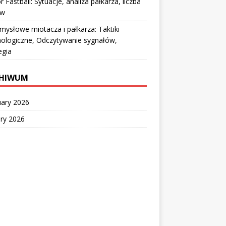
 Fastball: Sytuacje, analiza pałkarza, liczba
ów
mysłowe miotacza i pałkarza: Taktiki
ologiczne, Odczytywanie sygnałów,
egia
HIWUM
uary 2026
ry 2026