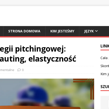
STRONA DOMOWA
KIM JESTEŚMY
JĘZYK
gii pitchingowej:
LINK
auting, elastyczność
Cała
Skont
 mentalne
0
Kim 
SZU