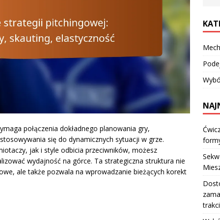
KAT
Mech
Pode
Wybór
NAJ
 wymaga połączenia dokładnego planowania gry,
Ćwicz
stosowywania się do dynamicznych sytuacji w grze.
formy
taczy, jak i style odbicia przeciwników, możesz
Sekwe
zować wydajność na górce. Ta strategiczna struktura nie
Miesz
ołowe, ale także pozwala na wprowadzanie bieżących korekt
Dost
zama
trakc