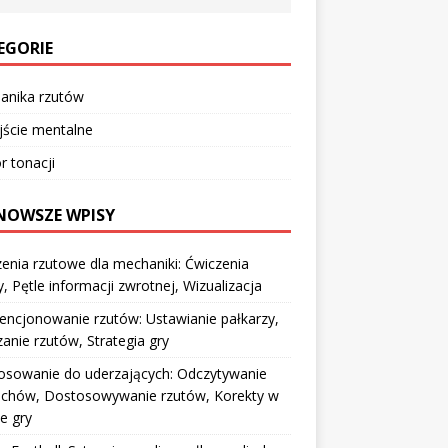
EGORIE
anika rzutów
jście mentalne
 tonacji
NOWSZE WPISY
enia rzutowe dla mechaniki: Ćwiczenia
, Pętle informacji zwrotnej, Wizualizacja
ncjonowanie rzutów: Ustawianie pałkarzy,
anie rzutów, Strategia gry
osowanie do uderzających: Odczytywanie
chów, Dostosowywanie rzutów, Korekty w
ie gry