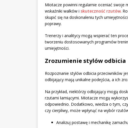
Miotacze powinni regularnie oceniać swoje me
wskaźniki walków i
skuteczność rzutów
. R
skupić się na doskonaleniu tych umiejętnoś
poprawy.
Trenerzy i analitycy mogą wspierać ten proc
tworzeniu dostosowanych programów trenin
umiejętności.
Zrozumienie stylów odbicia
Rozpoznanie stylów odbicia przeciwników jes
odbijający mają unikalne podejścia, a ich z
Na przykład, niektórzy odbijający mogą dosko
rzutami łamiącymi. Miotacze mogą wykorzys
odpowiednio. Dodatkowo, wiedza o tym, czy o
czy cierpliwy, może wpłynąć na wybór rzutó
Analizuj postawę i mechanikę zamachu 